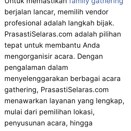
Untuk memastikan
family gathering
berjalan lancar, memilih vendor
profesional adalah langkah bijak.
PrasastiSelaras.com adalah pilihan
tepat untuk membantu Anda
mengorganisir acara. Dengan
pengalaman dalam
menyelenggarakan berbagai acara
gathering, PrasastiSelaras.com
menawarkan layanan yang lengkap,
mulai dari pemilihan lokasi,
penyusunan acara, hingga