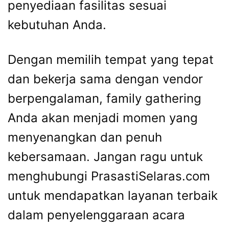
penyediaan fasilitas sesuai
kebutuhan Anda.
Dengan memilih tempat yang tepat
dan bekerja sama dengan vendor
berpengalaman, family gathering
Anda akan menjadi momen yang
menyenangkan dan penuh
kebersamaan. Jangan ragu untuk
menghubungi PrasastiSelaras.com
untuk mendapatkan layanan terbaik
dalam penyelenggaraan acara