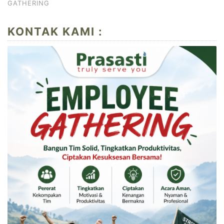
GATHERING
KONTAK KAMI :