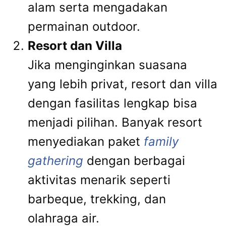
alam serta mengadakan
permainan outdoor.
Resort dan Villa
Jika menginginkan suasana
yang lebih privat, resort dan villa
dengan fasilitas lengkap bisa
menjadi pilihan. Banyak resort
menyediakan paket
family
gathering
dengan berbagai
aktivitas menarik seperti
barbeque, trekking, dan
olahraga air.