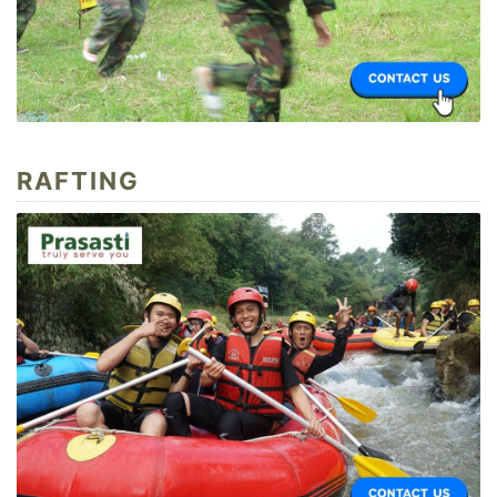
RAFTING