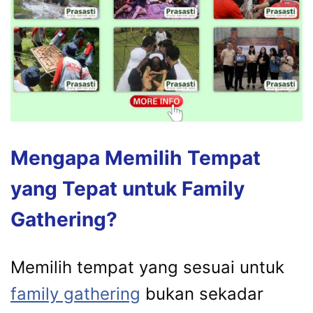
Mengapa Memilih Tempat
yang Tepat untuk Family
Gathering?
Memilih tempat yang sesuai untuk
family gathering
bukan sekadar