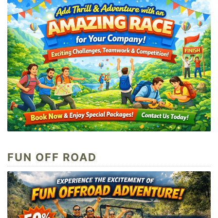
FUN OFF ROAD