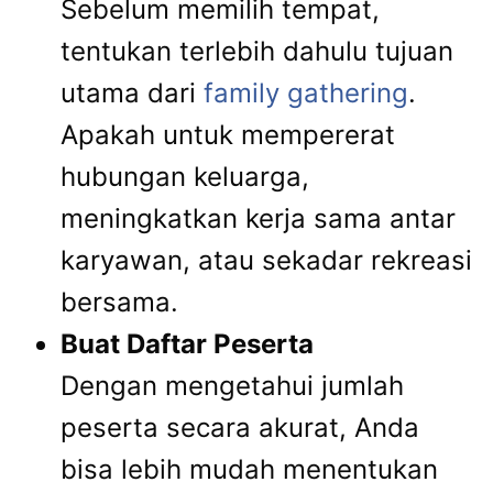
Sebelum memilih tempat,
tentukan terlebih dahulu tujuan
utama dari
family gathering
.
Apakah untuk mempererat
hubungan keluarga,
meningkatkan kerja sama antar
karyawan, atau sekadar rekreasi
bersama.
Buat Daftar Peserta
Dengan mengetahui jumlah
peserta secara akurat, Anda
bisa lebih mudah menentukan