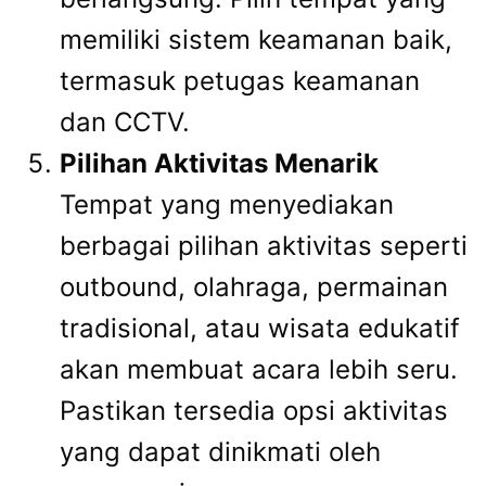
memiliki sistem keamanan baik,
termasuk petugas keamanan
dan CCTV.
Pilihan Aktivitas Menarik
Tempat yang menyediakan
berbagai pilihan aktivitas seperti
outbound, olahraga, permainan
tradisional, atau wisata edukatif
akan membuat acara lebih seru.
Pastikan tersedia opsi aktivitas
yang dapat dinikmati oleh