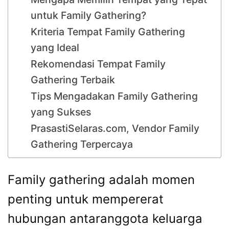
untuk Family Gathering?
Kriteria Tempat Family Gathering
yang Ideal
Rekomendasi Tempat Family
Gathering Terbaik
Tips Mengadakan Family Gathering
yang Sukses
PrasastiSelaras.com, Vendor Family
Gathering Terpercaya
Family gathering adalah momen
penting untuk mempererat
hubungan antaranggota keluarga