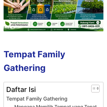
Tempat Family
Gathering
Daftar Isi
Tempat Family Gathering
Mengapa Memilih Tempat yang Tepat