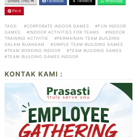
SHARE THIS
Facebook
Twitter/X
WhatsApp
Pin It
TAGS:
#CORPORATE INDOOR GAMES
#FUN INDOOR
GAMES
#INDOOR ACTIVITIES FOR TEAMS
#INDOOR
TRAINING ACTIVITIE
#PERMAINAN TEAM BUILDING
DALAM RUANGAN
#SIMPLE TEAM BUILDING GAMES
#TEAM BONDING INDOOR
#TEAM BUILDING GAMES
#TEAM BUILDING GAMES INDOOR
KONTAK KAMI :