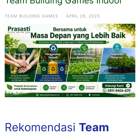
Team Building Games Indoor
TEAM BUILDING GAMES
·
APRIL 28, 2025
Rekomendasi
Team