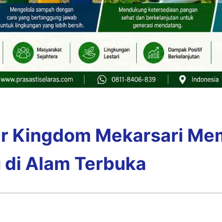
er Kingdom Mekarsari Me
 di Alam Terbuka