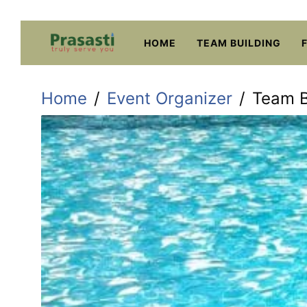
Skip
to
HOME
TEAM BUILDING
content
Home
Event Organizer
Team B