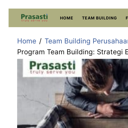
Skip
to
HOME
TEAM BUILDING
content
Home
Team Building Perusahaa
Program Team Building: Strategi 