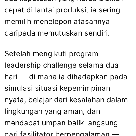
cepat di lantai produksi, ia sering
memilih menelepon atasannya
daripada memutuskan sendiri.
Setelah mengikuti program
leadership challenge selama dua
hari — di mana ia dihadapkan pada
simulasi situasi kepemimpinan
nyata, belajar dari kesalahan dalam
lingkungan yang aman, dan
mendapat umpan balik langsung
dari fasilitator berpengalaman —