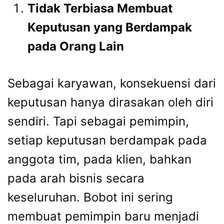
Tidak Terbiasa Membuat
Keputusan yang Berdampak
pada Orang Lain
Sebagai karyawan, konsekuensi dari
keputusan hanya dirasakan oleh diri
sendiri. Tapi sebagai pemimpin,
setiap keputusan berdampak pada
anggota tim, pada klien, bahkan
pada arah bisnis secara
keseluruhan. Bobot ini sering
membuat pemimpin baru menjadi