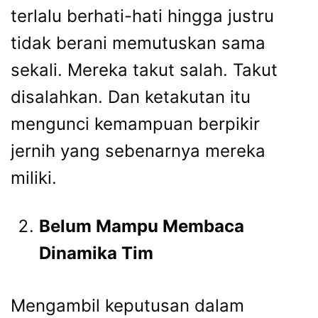
terlalu berhati-hati hingga justru
tidak berani memutuskan sama
sekali. Mereka takut salah. Takut
disalahkan. Dan ketakutan itu
mengunci kemampuan berpikir
jernih yang sebenarnya mereka
miliki.
Belum Mampu Membaca
Dinamika Tim
Mengambil keputusan dalam