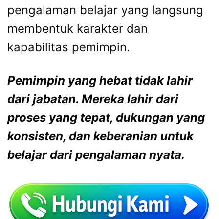
pengalaman belajar yang langsung
membentuk karakter dan
kapabilitas pemimpin.
Pemimpin yang hebat tidak lahir
dari jabatan. Mereka lahir dari
proses yang tepat, dukungan yang
konsisten, dan keberanian untuk
belajar dari pengalaman nyata.