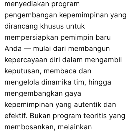
menyediakan program
pengembangan kepemimpinan yang
dirancang khusus untuk
mempersiapkan pemimpin baru
Anda — mulai dari membangun
kepercayaan diri dalam mengambil
keputusan, membaca dan
mengelola dinamika tim, hingga
mengembangkan gaya
kepemimpinan yang autentik dan
efektif. Bukan program teoritis yang
membosankan, melainkan