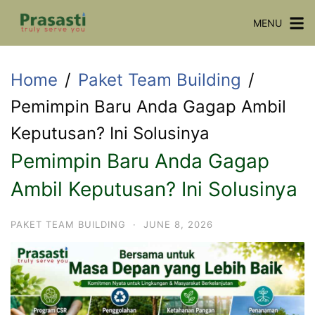
Skip
MENU
to
content
Home
Paket Team Building
Pemimpin Baru Anda Gagap Ambil
Keputusan? Ini Solusinya
Pemimpin Baru Anda Gagap
Ambil Keputusan? Ini Solusinya
PAKET TEAM BUILDING
·
JUNE 8, 2026