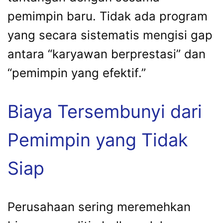
pemimpin baru. Tidak ada program
yang secara sistematis mengisi gap
antara “karyawan berprestasi” dan
“pemimpin yang efektif.”
Biaya Tersembunyi dari
Pemimpin yang Tidak
Siap
Perusahaan sering meremehkan