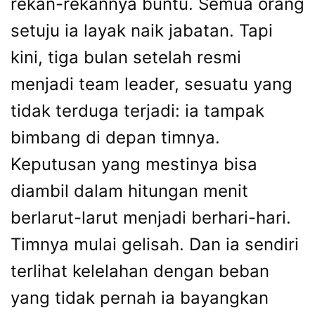
rekan-rekannya buntu. Semua orang
setuju ia layak naik jabatan. Tapi
kini, tiga bulan setelah resmi
menjadi team leader, sesuatu yang
tidak terduga terjadi: ia tampak
bimbang di depan timnya.
Keputusan yang mestinya bisa
diambil dalam hitungan menit
berlarut-larut menjadi berhari-hari.
Timnya mulai gelisah. Dan ia sendiri
terlihat kelelahan dengan beban
yang tidak pernah ia bayangkan