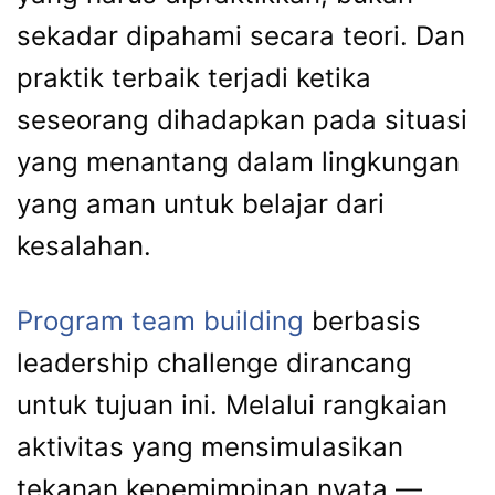
sekadar dipahami secara teori. Dan
praktik terbaik terjadi ketika
seseorang dihadapkan pada situasi
yang menantang dalam lingkungan
yang aman untuk belajar dari
kesalahan.
Program team building
berbasis
leadership challenge dirancang
untuk tujuan ini. Melalui rangkaian
aktivitas yang mensimulasikan
tekanan kepemimpinan nyata —