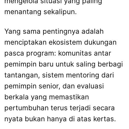
mengelola situasi yang paling
menantang sekalipun.
Yang sama pentingnya adalah
menciptakan ekosistem dukungan
pasca program: komunitas antar
pemimpin baru untuk saling berbagi
tantangan, sistem mentoring dari
pemimpin senior, dan evaluasi
berkala yang memastikan
pertumbuhan terus terjadi secara
nyata bukan hanya di atas kertas.