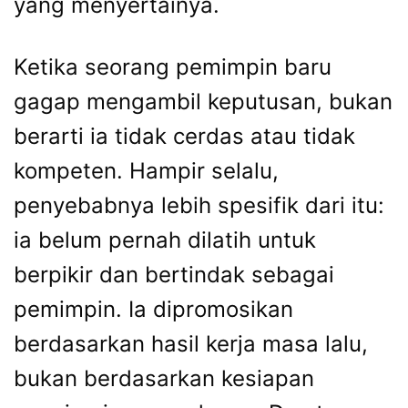
yang menyertainya.
Ketika seorang pemimpin baru
gagap mengambil keputusan, bukan
berarti ia tidak cerdas atau tidak
kompeten. Hampir selalu,
penyebabnya lebih spesifik dari itu:
ia belum pernah dilatih untuk
berpikir dan bertindak sebagai
pemimpin. Ia dipromosikan
berdasarkan hasil kerja masa lalu,
bukan berdasarkan kesiapan