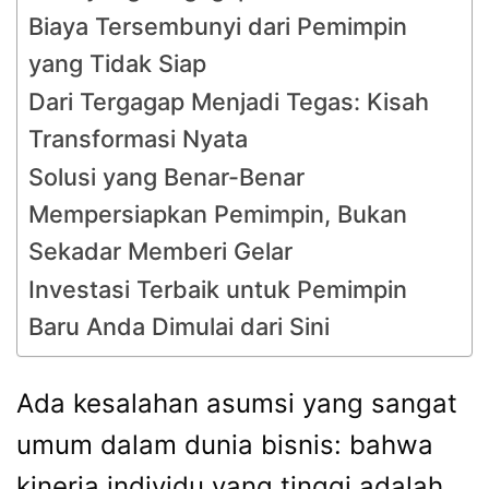
Biaya Tersembunyi dari Pemimpin
yang Tidak Siap
Dari Tergagap Menjadi Tegas: Kisah
Transformasi Nyata
Solusi yang Benar-Benar
Mempersiapkan Pemimpin, Bukan
Sekadar Memberi Gelar
Investasi Terbaik untuk Pemimpin
Baru Anda Dimulai dari Sini
Ada kesalahan asumsi yang sangat
umum dalam dunia bisnis: bahwa
kinerja individu yang tinggi adalah