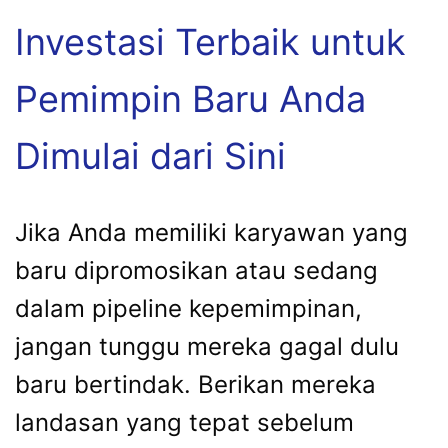
Investasi Terbaik untuk
Pemimpin Baru Anda
Dimulai dari Sini
Jika Anda memiliki karyawan yang
baru dipromosikan atau sedang
dalam pipeline kepemimpinan,
jangan tunggu mereka gagal dulu
baru bertindak. Berikan mereka
landasan yang tepat sebelum