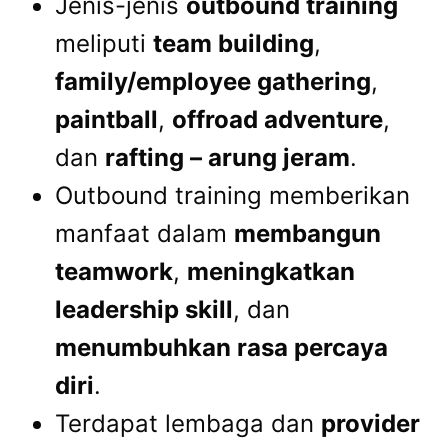
Jenis-jenis
outbound training
meliputi
team building
,
family/employee gathering
,
paintball
,
offroad adventure
,
dan
rafting – arung jeram
.
Outbound training memberikan
manfaat dalam
membangun
teamwork
,
meningkatkan
leadership skill
, dan
menumbuhkan rasa percaya
diri
.
Terdapat lembaga dan
provider