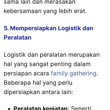
sama lain dan merasakan
kebersamaan yang lebih erat.
5. Mempersiapkan Logistik dan
Peralatan
Logistik dan peralatan merupakan
hal yang sangat penting dalam
persiapan acara
family gathering
.
Beberapa hal yang perlu
dipersiapkan antara lain:
Peralatan kegiatan
: Seperti