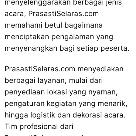
menyelenggarakan berbagai jenis
acara, PrasastiSelaras.com
memahami betul bagaimana
menciptakan pengalaman yang
menyenangkan bagi setiap peserta.
PrasastiSelaras.com menyediakan
berbagai layanan, mulai dari
penyediaan lokasi yang nyaman,
pengaturan kegiatan yang menarik,
hingga logistik dan dekorasi acara.
Tim profesional dari