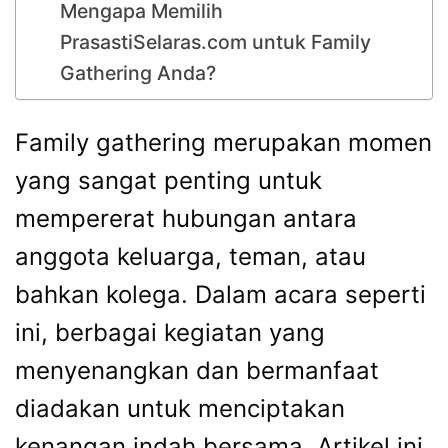
Mengapa Memilih
PrasastiSelaras.com untuk Family
Gathering Anda?
Family gathering merupakan momen
yang sangat penting untuk
mempererat hubungan antara
anggota keluarga, teman, atau
bahkan kolega. Dalam acara seperti
ini, berbagai kegiatan yang
menyenangkan dan bermanfaat
diadakan untuk menciptakan
kenangan indah bersama. Artikel ini