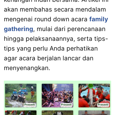
akan membahas secara mendalam
mengenai round down acara
family
gathering
, mulai dari perencanaan
hingga pelaksanaannya, serta tips-
tips yang perlu Anda perhatikan
agar acara berjalan lancar dan
menyenangkan.