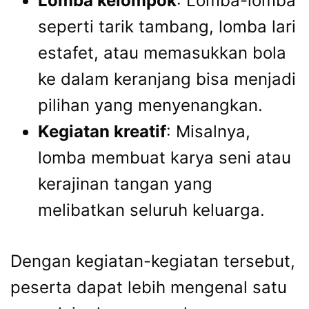
Lomba kelompok
: Lomba-lomba
seperti tarik tambang, lomba lari
estafet, atau memasukkan bola
ke dalam keranjang bisa menjadi
pilihan yang menyenangkan.
Kegiatan kreatif
: Misalnya,
lomba membuat karya seni atau
kerajinan tangan yang
melibatkan seluruh keluarga.
Dengan kegiatan-kegiatan tersebut,
peserta dapat lebih mengenal satu