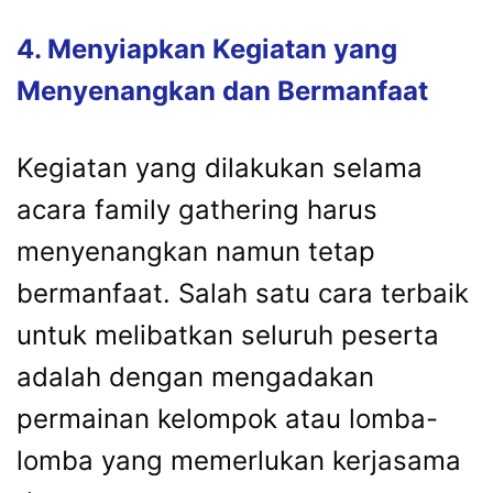
4. Menyiapkan Kegiatan yang
Menyenangkan dan Bermanfaat
Kegiatan yang dilakukan selama
acara family gathering harus
menyenangkan namun tetap
bermanfaat. Salah satu cara terbaik
untuk melibatkan seluruh peserta
adalah dengan mengadakan
permainan kelompok atau lomba-
lomba yang memerlukan kerjasama