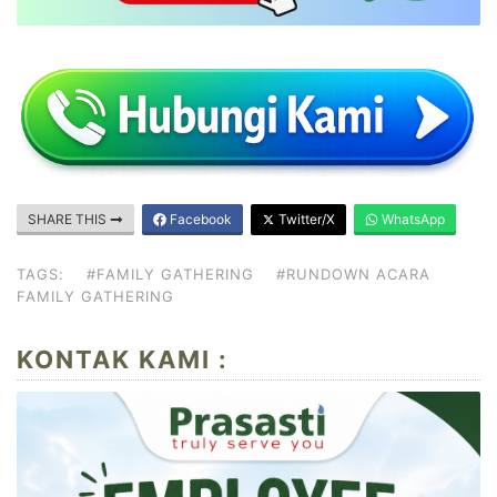
SHARE THIS
Facebook
Twitter/X
WhatsApp
TAGS:
#FAMILY GATHERING
#RUNDOWN ACARA
FAMILY GATHERING
KONTAK KAMI :