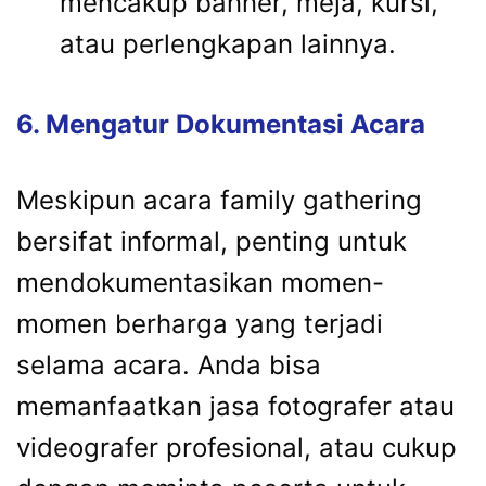
mencakup banner, meja, kursi,
atau perlengkapan lainnya.
6. Mengatur Dokumentasi Acara
Meskipun acara family gathering
bersifat informal, penting untuk
mendokumentasikan momen-
momen berharga yang terjadi
selama acara. Anda bisa
memanfaatkan jasa fotografer atau
videografer profesional, atau cukup