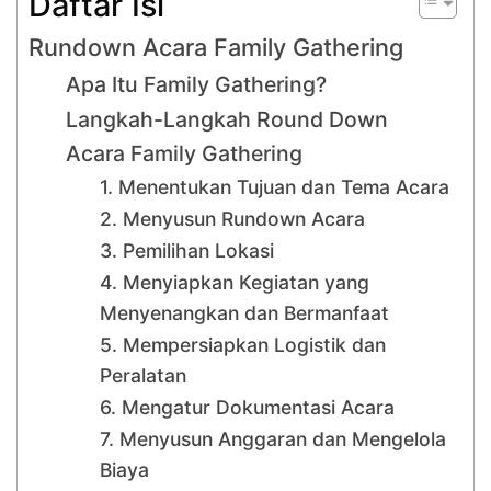
Daftar Isi
Rundown Acara Family Gathering
Apa Itu Family Gathering?
Langkah-Langkah Round Down
Acara Family Gathering
1. Menentukan Tujuan dan Tema Acara
2. Menyusun Rundown Acara
3. Pemilihan Lokasi
4. Menyiapkan Kegiatan yang
Menyenangkan dan Bermanfaat
5. Mempersiapkan Logistik dan
Peralatan
6. Mengatur Dokumentasi Acara
7. Menyusun Anggaran dan Mengelola
Biaya