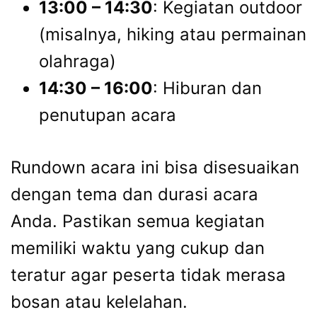
13:00 – 14:30
: Kegiatan outdoor
(misalnya, hiking atau permainan
olahraga)
14:30 – 16:00
: Hiburan dan
penutupan acara
Rundown acara ini bisa disesuaikan
dengan tema dan durasi acara
Anda. Pastikan semua kegiatan
memiliki waktu yang cukup dan
teratur agar peserta tidak merasa
bosan atau kelelahan.