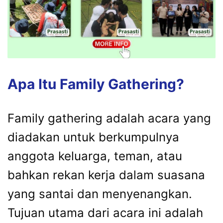
Apa Itu Family Gathering?
Family gathering adalah acara yang
diadakan untuk berkumpulnya
anggota keluarga, teman, atau
bahkan rekan kerja dalam suasana
yang santai dan menyenangkan.
Tujuan utama dari acara ini adalah