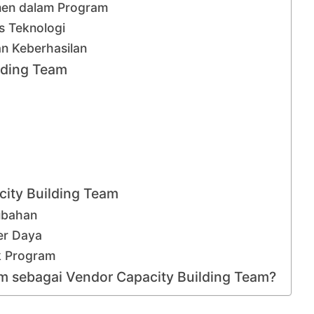
men dalam Program
s Teknologi
n Keberhasilan
lding Team
ity Building Team
ubahan
er Daya
k Program
m sebagai Vendor Capacity Building Team?