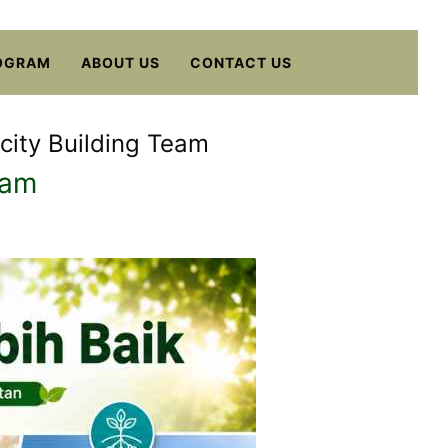
OGRAM
ABOUT US
CONTACT US
ity Building Team
eam