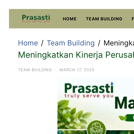
Skip
to
HOME
TEAM BUILDING
content
Home
Team Building
Meningka
Meningkatkan Kinerja Perusa
TEAM BUILDING
·
MARCH 17, 2025