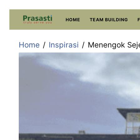
Skip
to
HOME
TEAM BUILDING
content
Home
Inspirasi
Menengok Seje