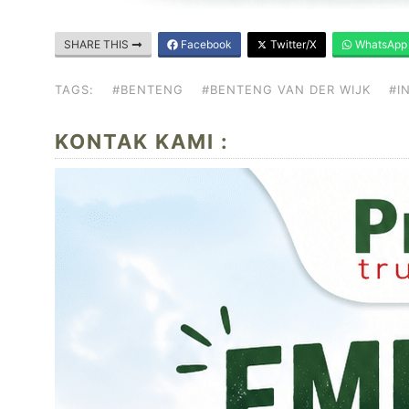
SHARE THIS
Facebook
Twitter/X
WhatsApp
TAGS:
#BENTENG
#BENTENG VAN DER WIJK
#I
KONTAK KAMI :