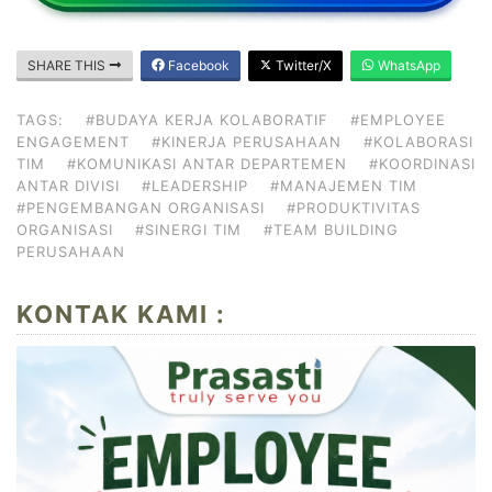
SHARE THIS
Facebook
Twitter/X
WhatsApp
TAGS:
#BUDAYA KERJA KOLABORATIF
#EMPLOYEE
ENGAGEMENT
#KINERJA PERUSAHAAN
#KOLABORASI
TIM
#KOMUNIKASI ANTAR DEPARTEMEN
#KOORDINASI
ANTAR DIVISI
#LEADERSHIP
#MANAJEMEN TIM
#PENGEMBANGAN ORGANISASI
#PRODUKTIVITAS
ORGANISASI
#SINERGI TIM
#TEAM BUILDING
PERUSAHAAN
KONTAK KAMI :