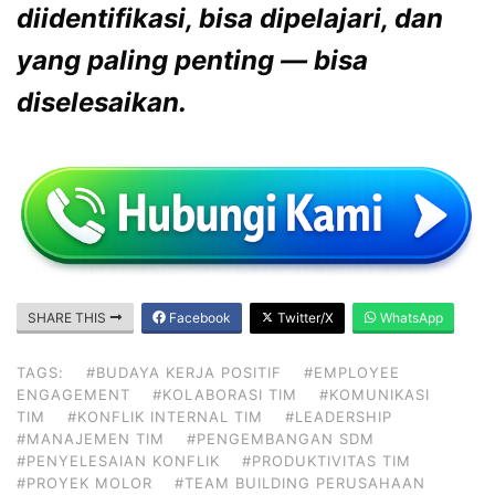
diidentifikasi, bisa dipelajari, dan
yang paling penting — bisa
diselesaikan.
SHARE THIS
Facebook
Twitter/X
WhatsApp
TAGS:
#BUDAYA KERJA POSITIF
#EMPLOYEE
ENGAGEMENT
#KOLABORASI TIM
#KOMUNIKASI
TIM
#KONFLIK INTERNAL TIM
#LEADERSHIP
#MANAJEMEN TIM
#PENGEMBANGAN SDM
#PENYELESAIAN KONFLIK
#PRODUKTIVITAS TIM
#PROYEK MOLOR
#TEAM BUILDING PERUSAHAAN