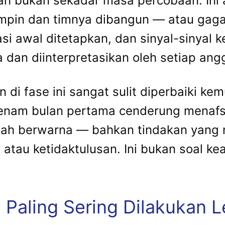
 bukan sekadar masa percobaan. Ini 
pin dan timnya dibangun — atau gagal 
si awal ditetapkan, dan sinyal-sinyal 
 dan diinterpretasikan oleh setiap angg
di fase ini sangat sulit diperbaiki ke
enam bulan pertama cenderung menafsi
dah berwarna — bahkan tindakan yang n
atau ketidaktulusan. Ini bukan soal kea
 Paling Sering Dilakukan 