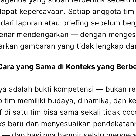
dapat kepercayaan. Setiap anggota tim 
 dari laporan atau briefing sebelum be
benar mendengarkan — dengan menges
kan gambaran yang tidak lengkap dan s
ra yang Sama di Konteks yang Berb
a adalah bukti kompetensi — bukan res
ap tim memiliki budaya, dinamika, dan 
di satu tim bisa sama sekali tidak coco
ks baru dan menyesuaikan pendekatan
 — dan hasilnya hampir selalu menge