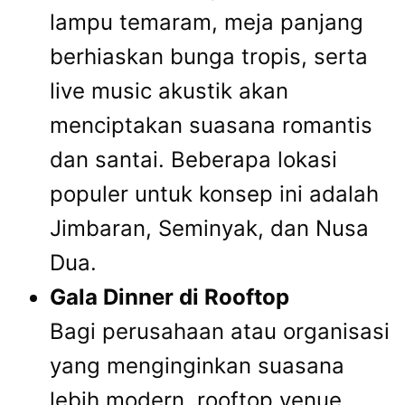
lampu temaram, meja panjang
berhiaskan bunga tropis, serta
live music akustik akan
menciptakan suasana romantis
dan santai. Beberapa lokasi
populer untuk konsep ini adalah
Jimbaran, Seminyak, dan Nusa
Dua.
Gala Dinner di Rooftop
Bagi perusahaan atau organisasi
yang menginginkan suasana
lebih modern, rooftop venue