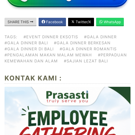
SHARE THIS
Facebook
Twitter/X
WhatsApp
TAGS:
#EVENT DINNER EKSOTIS
#GALA DINNER
#GALA DINNER BALI
#GALA DINNER BERKESAN
#GALA DINNER DI BALI
#GALA DINNER ROMANTIS
#PENGALAMAN MAKAN MALAM MEWAH
#PERPADUAN
KEMEWAHAN DAN ALAM
#SAJIAN LEZAT BALI
KONTAK KAMI :