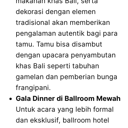
makanan khas Bali, serta
dekorasi dengan elemen
tradisional akan memberikan
pengalaman autentik bagi para
tamu. Tamu bisa disambut
dengan upacara penyambutan
khas Bali seperti tabuhan
gamelan dan pemberian bunga
frangipani.
Gala Dinner di Ballroom Mewah
Untuk acara yang lebih formal
dan eksklusif, ballroom hotel