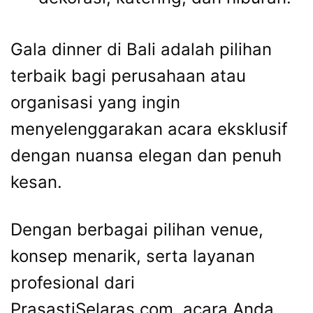
Gala dinner di Bali adalah pilihan
terbaik bagi perusahaan atau
organisasi yang ingin
menyelenggarakan acara eksklusif
dengan nuansa elegan dan penuh
kesan.
Dengan berbagai pilihan venue,
konsep menarik, serta layanan
profesional dari
PrasastiSelaras.com, acara Anda