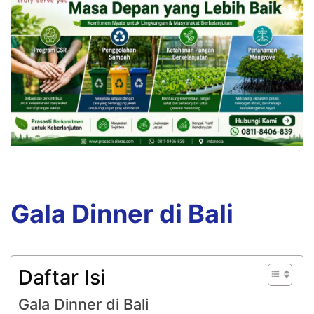
Gala Dinner di Bali
Daftar Isi
Gala Dinner di Bali