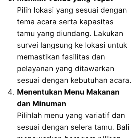
Pilih lokasi yang sesuai dengan
tema acara serta kapasitas
tamu yang diundang. Lakukan
survei langsung ke lokasi untuk
memastikan fasilitas dan
pelayanan yang ditawarkan
sesuai dengan kebutuhan acara.
Menentukan Menu Makanan
dan Minuman
Pilihlah menu yang variatif dan
sesuai dengan selera tamu. Bali