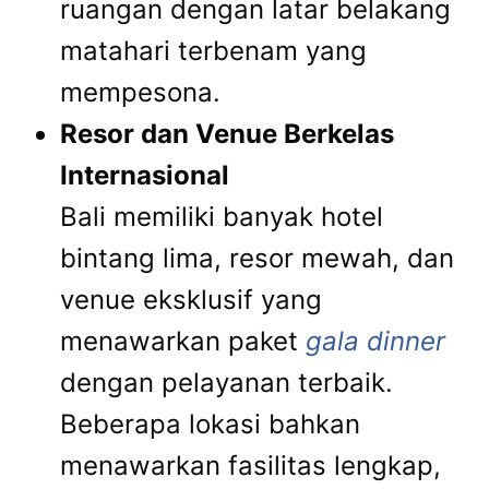
ruangan dengan latar belakang
matahari terbenam yang
mempesona.
Resor dan Venue Berkelas
Internasional
Bali memiliki banyak hotel
bintang lima, resor mewah, dan
venue eksklusif yang
menawarkan paket
gala dinner
dengan pelayanan terbaik.
Beberapa lokasi bahkan
menawarkan fasilitas lengkap,