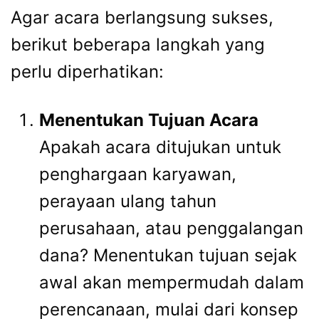
Agar acara berlangsung sukses,
berikut beberapa langkah yang
perlu diperhatikan:
Menentukan Tujuan Acara
Apakah acara ditujukan untuk
penghargaan karyawan,
perayaan ulang tahun
perusahaan, atau penggalangan
dana? Menentukan tujuan sejak
awal akan mempermudah dalam
perencanaan, mulai dari konsep