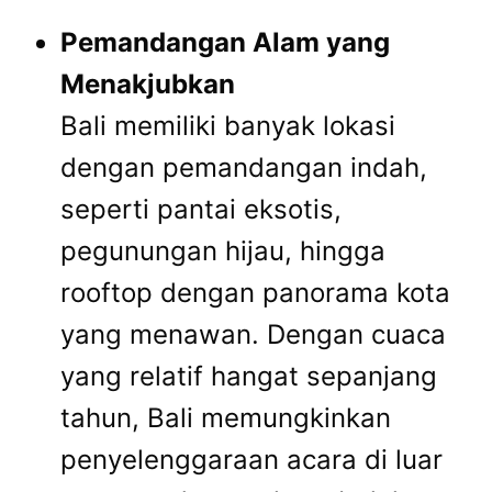
Pemandangan Alam yang
Menakjubkan
Bali memiliki banyak lokasi
dengan pemandangan indah,
seperti pantai eksotis,
pegunungan hijau, hingga
rooftop dengan panorama kota
yang menawan. Dengan cuaca
yang relatif hangat sepanjang
tahun, Bali memungkinkan
penyelenggaraan acara di luar