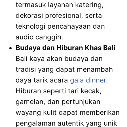
termasuk layanan katering,
dekorasi profesional, serta
teknologi pencahayaan dan
audio canggih.
Budaya dan Hiburan Khas Bali
Bali kaya akan budaya dan
tradisi yang dapat menambah
daya tarik acara
gala dinner
.
Hiburan seperti tari kecak,
gamelan, dan pertunjukan
wayang kulit dapat memberikan
pengalaman autentik yang unik