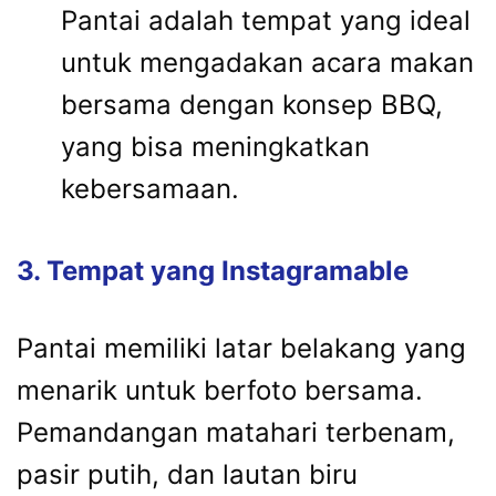
Pantai adalah tempat yang ideal
untuk mengadakan acara makan
bersama dengan konsep BBQ,
yang bisa meningkatkan
kebersamaan.
3. Tempat yang Instagramable
Pantai memiliki latar belakang yang
menarik untuk berfoto bersama.
Pemandangan matahari terbenam,
pasir putih, dan lautan biru