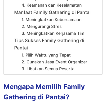
4. Keamanan dan Keselamatan
Manfaat Family Gathering di Pantai
1. Meningkatkan Kebersamaan
2. Mengurangi Stres
3. Meningkatkan Kerjasama Tim
Tips Sukses Family Gathering di
Pantai
1. Pilih Waktu yang Tepat
2. Gunakan Jasa Event Organizer
3. Libatkan Semua Peserta
Mengapa Memilih Family
Gathering di Pantai?