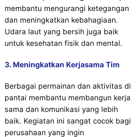
membantu mengurangi ketegangan
dan meningkatkan kebahagiaan.
Udara laut yang bersih juga baik
untuk kesehatan fisik dan mental.
3. Meningkatkan Kerjasama Tim
Berbagai permainan dan aktivitas di
pantai membantu membangun kerja
sama dan komunikasi yang lebih
baik. Kegiatan ini sangat cocok bagi
perusahaan yang ingin