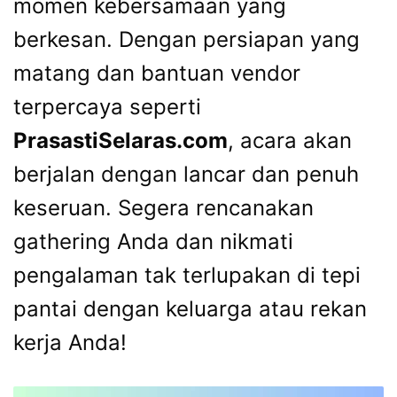
momen kebersamaan yang
berkesan. Dengan persiapan yang
matang dan bantuan vendor
terpercaya seperti
PrasastiSelaras.com
, acara akan
berjalan dengan lancar dan penuh
keseruan. Segera rencanakan
gathering Anda dan nikmati
pengalaman tak terlupakan di tepi
pantai dengan keluarga atau rekan
kerja Anda!