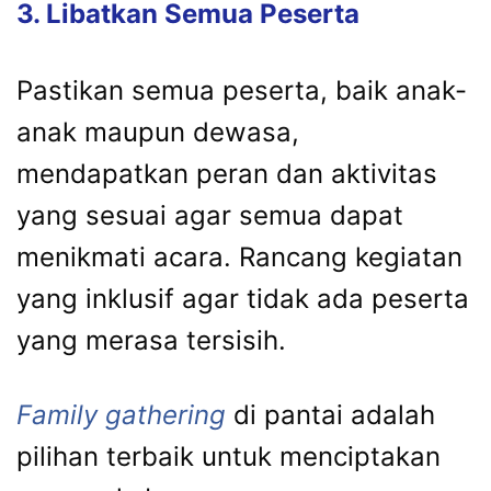
3. Libatkan Semua Peserta
Pastikan semua peserta, baik anak-
anak maupun dewasa,
mendapatkan peran dan aktivitas
yang sesuai agar semua dapat
menikmati acara. Rancang kegiatan
yang inklusif agar tidak ada peserta
yang merasa tersisih.
Family gathering
di pantai adalah
pilihan terbaik untuk menciptakan