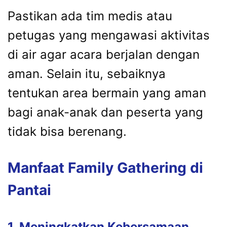
Pastikan ada tim medis atau
petugas yang mengawasi aktivitas
di air agar acara berjalan dengan
aman. Selain itu, sebaiknya
tentukan area bermain yang aman
bagi anak-anak dan peserta yang
tidak bisa berenang.
Manfaat Family Gathering di
Pantai
1. Meningkatkan Kebersamaan