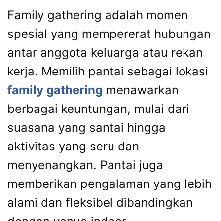
Family gathering adalah momen
spesial yang mempererat hubungan
antar anggota keluarga atau rekan
kerja. Memilih pantai sebagai lokasi
family gathering
menawarkan
berbagai keuntungan, mulai dari
suasana yang santai hingga
aktivitas yang seru dan
menyenangkan. Pantai juga
memberikan pengalaman yang lebih
alami dan fleksibel dibandingkan