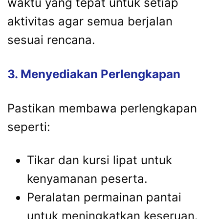
waktu yang tepat untuk setiap
aktivitas agar semua berjalan
sesuai rencana.
3. Menyediakan Perlengkapan
Pastikan membawa perlengkapan
seperti:
Tikar dan kursi lipat untuk
kenyamanan peserta.
Peralatan permainan pantai
untuk meningkatkan keseruan.