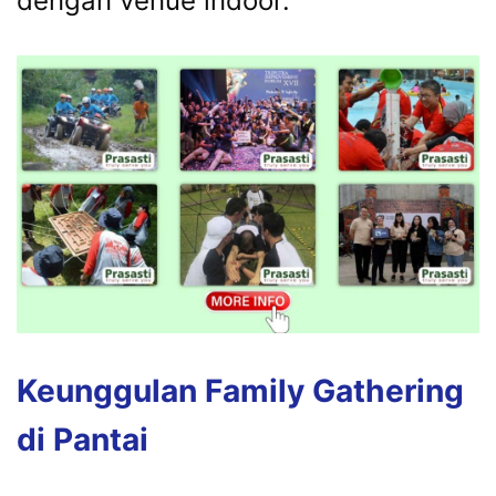
dengan venue indoor.
Keunggulan Family Gathering
di Pantai