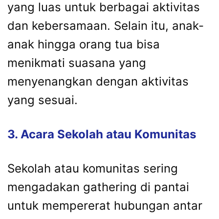
yang luas untuk berbagai aktivitas
dan kebersamaan. Selain itu, anak-
anak hingga orang tua bisa
menikmati suasana yang
menyenangkan dengan aktivitas
yang sesuai.
3. Acara Sekolah atau Komunitas
Sekolah atau komunitas sering
mengadakan gathering di pantai
untuk mempererat hubungan antar