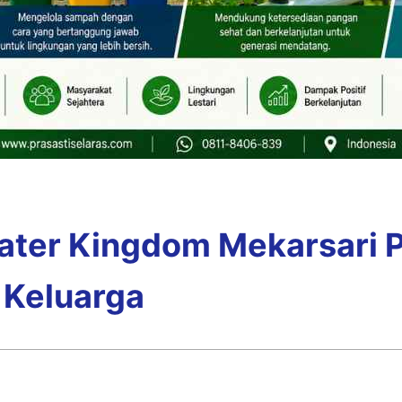
ater Kingdom Mekarsari Pi
Keluarga