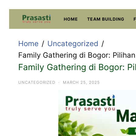
Skip
to
HOME
TEAM BUILDING
content
Home
Uncategorized
Family Gathering di Bogor: Pilih
Family Gathering di Bogor: P
UNCATEGORIZED
·
MARCH 25, 2025