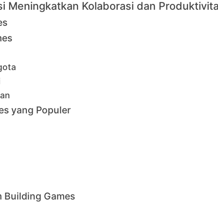
i Meningkatkan Kolaborasi dan Produktivit
es
mes
gota
i
wan
es yang Populer
m Building Games