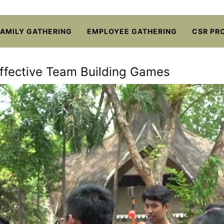
FAMILY GATHERING
EMPLOYEE GATHERING
CSR PR
ffective Team Building Games