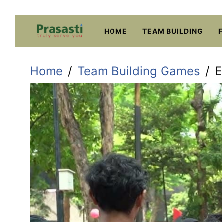
Skip
to
HOME
TEAM BUILDING
content
Home
Team Building Games
E