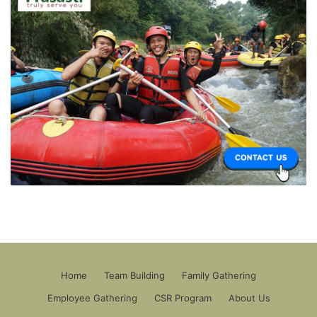
Home
Team Building
Family Gathering
Employee Gathering
CSR Program
About Us