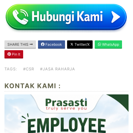
SHARE THIS
Facebook
Twitter/X
WhatsApp
Pin It
TAGS:
#CSR
#JASA RAHARJA
KONTAK KAMI :