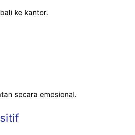
ali ke kantor.
atan secara emosional.
itif