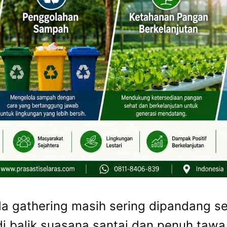
a gathering masih sering dipandang s
di balik suasana santai dan penuh tawa