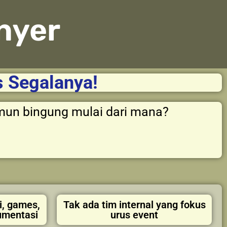
nyer
s Segalanya!
un bingung mulai dari mana?
i, games,
Tak ada tim internal yang fokus
umentasi
urus event