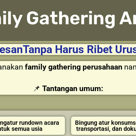
ily Gathering A
esanTanpa Harus Ribet Uru
canakan
family gathering perusahaan
nam
📌
Tantangan umum:
engatur rundown acara
Bingung atur konsums
ntuk semua usia
transportasi, dan dok