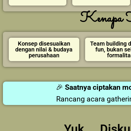
Kenapa H
Konsep disesuaikan
Team building 
dengan nilai & budaya
fun, bukan s
perusahaan
formalita
🎉
Saatnya ciptakan m
Rancang acara gatheri
Yuk . . Dis