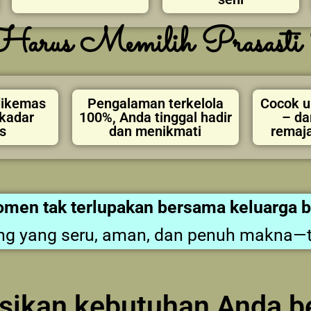
arus Memilih Prasasti 
dikemas
Pengalaman terkelola
Cocok u
ekadar
100%, Anda tinggal hadir
– da
s
dan menikmati
remaja
omen tak terlupakan bersama keluarga 
ng yang seru, aman, dan penuh makna—tan
kusikan kebutuhan Anda 