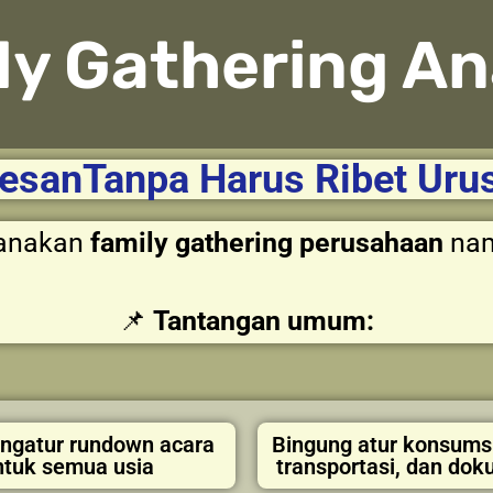
ly Gathering An
esanTanpa Harus Ribet Uru
canakan
family gathering perusahaan
nam
📌
Tantangan umum:
engatur rundown acara
Bingung atur konsums
ntuk semua usia
transportasi, dan dok