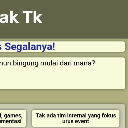
ak Tk
s Segalanya!
un bingung mulai dari mana?
i, games,
Tak ada tim internal yang fokus
umentasi
urus event