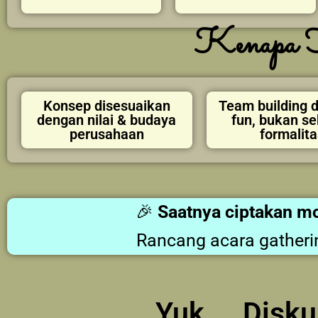
Kenapa H
Konsep disesuaikan
Team building 
dengan nilai & budaya
fun, bukan s
perusahaan
formalita
🎉
Saatnya ciptakan m
Rancang acara gatheri
Yuk . . Dis