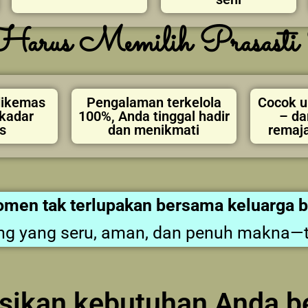
arus Memilih Prasasti 
dikemas
Pengalaman terkelola
Cocok u
ekadar
100%, Anda tinggal hadir
– da
s
dan menikmati
remaja
omen tak terlupakan bersama keluarga 
ng yang seru, aman, dan penuh makna—tan
kusikan kebutuhan Anda 