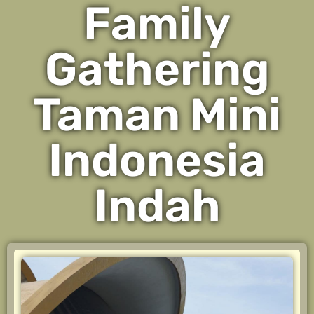
Family
Gathering
Taman Mini
Indonesia
Indah