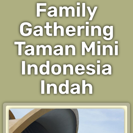
Family
Gathering
Taman Mini
Indonesia
Indah