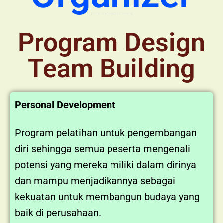
Menapaki usia ke 18 di tahun 2024, Prasasti tetap konsisten berkarya di bidang penyelenggaraan acara, baik outdoor maupun indoor.
Program Design
Team Building
Personal Development
Program pelatihan untuk pengembangan
diri sehingga semua peserta mengenali
potensi yang mereka miliki dalam dirinya
dan mampu menjadikannya sebagai
kekuatan untuk membangun budaya yang
baik di perusahaan.