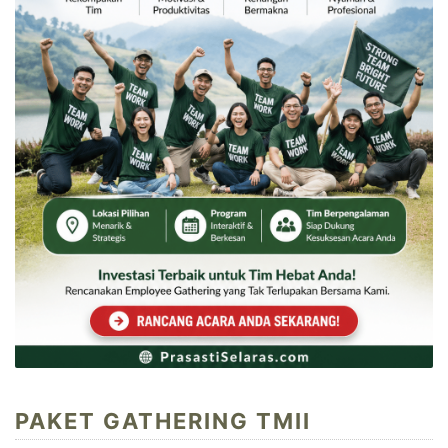
PAKET GATHERING TMII