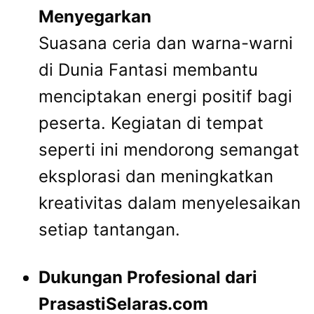
Menyegarkan
Suasana ceria dan warna-warni
di Dunia Fantasi membantu
menciptakan energi positif bagi
peserta. Kegiatan di tempat
seperti ini mendorong semangat
eksplorasi dan meningkatkan
kreativitas dalam menyelesaikan
setiap tantangan.
Dukungan Profesional dari
PrasastiSelaras.com