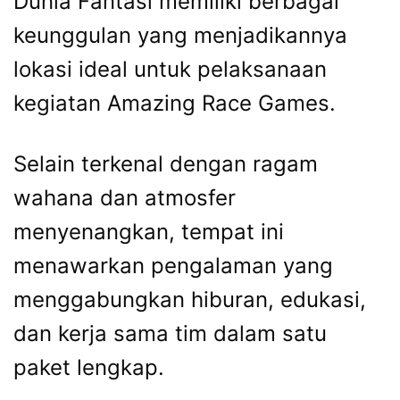
Dunia Fantasi memiliki berbagai
keunggulan yang menjadikannya
lokasi ideal untuk pelaksanaan
kegiatan Amazing Race Games.
Selain terkenal dengan ragam
wahana dan atmosfer
menyenangkan, tempat ini
menawarkan pengalaman yang
menggabungkan hiburan, edukasi,
dan kerja sama tim dalam satu
paket lengkap.