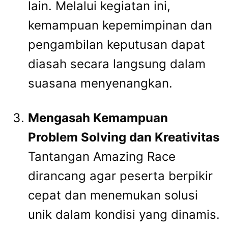
lain. Melalui kegiatan ini,
kemampuan kepemimpinan dan
pengambilan keputusan dapat
diasah secara langsung dalam
suasana menyenangkan.
Mengasah Kemampuan
Problem Solving dan Kreativitas
Tantangan Amazing Race
dirancang agar peserta berpikir
cepat dan menemukan solusi
unik dalam kondisi yang dinamis.