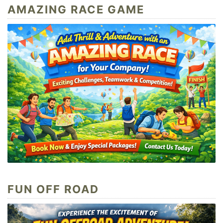
AMAZING RACE GAME
FUN OFF ROAD