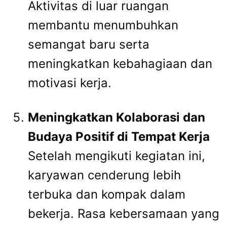
Aktivitas di luar ruangan
membantu menumbuhkan
semangat baru serta
meningkatkan kebahagiaan dan
motivasi kerja.
Meningkatkan Kolaborasi dan
Budaya Positif di Tempat Kerja
Setelah mengikuti kegiatan ini,
karyawan cenderung lebih
terbuka dan kompak dalam
bekerja. Rasa kebersamaan yang