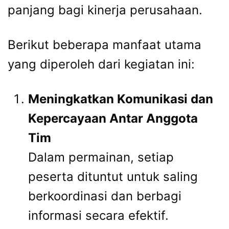
panjang bagi kinerja perusahaan.
Berikut beberapa manfaat utama
yang diperoleh dari kegiatan ini:
Meningkatkan Komunikasi dan
Kepercayaan Antar Anggota
Tim
Dalam permainan, setiap
peserta dituntut untuk saling
berkoordinasi dan berbagi
informasi secara efektif.